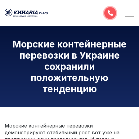
О компании
Морские контейнерные
Услуги
перевозки в Украине
География перевозок
сохранили
Полезная информация
положительную
тенденцию
Расчитать тариф
Email
Морские контейнерные перевозки
демонстрируют стабильный рост вот уже на
РУС
УКР
ENG