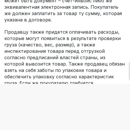
может быть документ – счет-инвойс либо же
эквивалентная электронная запись. Покупатель
же должен заплатить за товар ту сумму, которая
указана в договоре.
Продавцу также придется оплачивать расходы,
которые могут появиться в результате проверки
груза (качество, вес, размер), а также
инспектирования товара перед отгрузкой
согласно предписаний властей страны, из
которой вывозится товар. Также продавец обязан
взять на себя заботы по упаковке товара и
обеспечить упаковку согласно характеристик
груза. Если же покупателю требуется
специфическая упаковка груза, то он обязан
предупредить об этом продавца заранее.
Продавцу необходимо проинформировать
покупателя об отправке товара, чтобы тот успел
подготовиться ки осуществить надлежащим
образом его прием. Покупатель обязан