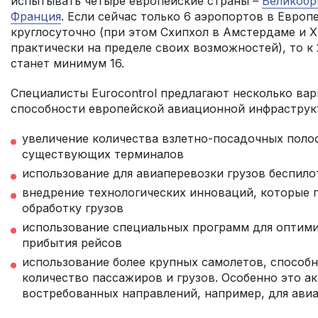
испытывать четыре европейские страны –
Великобр
Франция
. Если сейчас только 6 аэропортов в Европ
круглосуточно (при этом Схипхол в Амстердаме и 
практически на пределе своих возможностей), то к
станет минимум 16.
Специалисты Eurocontrol предлагают несколько ва
способности европейской авиационной инфраструк
увеличение количества взлетно-посадочных поло
существующих терминалов
использование для авиаперевозки грузов беспил
внедрение технологических инноваций, которые 
обработку грузов
использование специальных программ для оптими
прибытия рейсов
использование более крупных самолетов, способ
количество пассажиров и грузов. Особенно это ак
востребованных направлений, например, для авиа