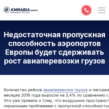
О компании
Недостаточная пропускная
Услуги
способность аэропортов
География перевозок
Европы будет сдерживать
Полезная информация
рост авиаперевозки грузов
Расчитать тариф
Email
Количество рейсов
авиаперевозки грузов
и пассажи
месяцев 2018 года выросли на 3,4% по сравнению с
Это уже привело к тому, что воздушное пространст
серьезными проблемами с пропускной способностью
РУС
УКР
ENG