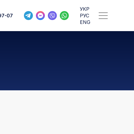
РУС
ENG
УКР
97-07
РУС
Про компанію
ENG
Послуги
Географія перевезень
Корисна інформація
Розрахувати тариф
Емейл