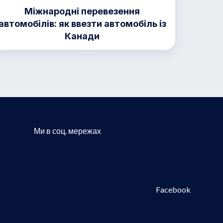
Міжнародні перевезення
автомобілів: як ввезти автомобіль із
Канади
Ми в соц. мережах
Facebook