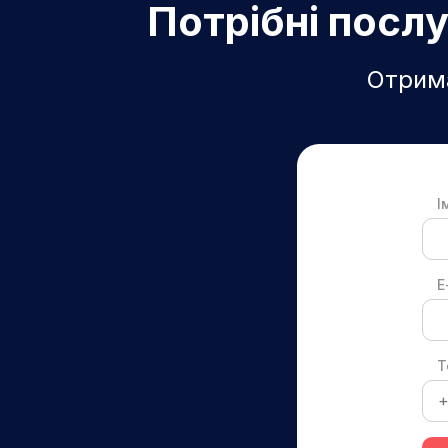
Потрібні послу
Отрима
І
E
Т