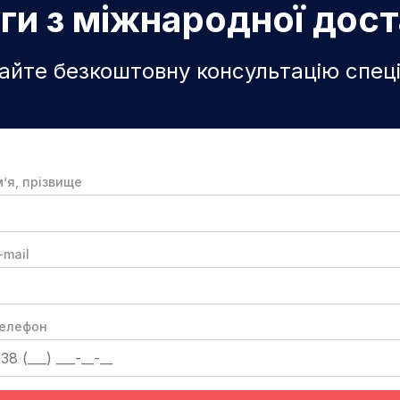
ги з міжнародної дос
йте безкоштовну консультацію спеці
м’я, прізвище
-mail
елефон