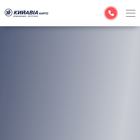
Про компанію
Послуги
Географія перевезень
Корисна інформація
Розрахувати тариф
Емейл
УКР
РУС
ENG