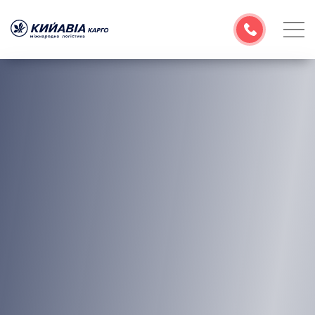
Про компанію
Послуги
Географія перевезень
Корисна інформація
Розрахувати тариф
Емейл
УКР
РУС
ENG