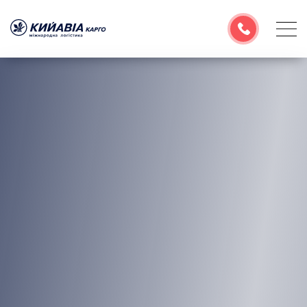
Про компанію
Послуги
Географія перевезень
Корисна інформація
Розрахувати тариф
Емейл
УКР
РУС
ENG