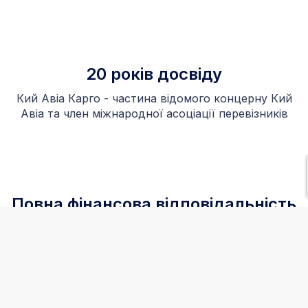
20 років досвіду
Кий Авіа Карго - частина відомого концерну Кий
Авіа та член міжнародної асоціації перевізників
Повна фінансова відповідальність
100% гарантія виплати у разі пошкодження,
загибелі або втрати вантажу